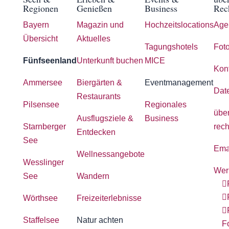
Regionen
Genießen
Business
Rec
Bayern
Magazin und
Hochzeitslocations
Age
Übersicht
Aktuelles
Tagungshotels
Foto
Fünfseenland
Unterkunft buchen
MICE
Kon
Ammersee
Biergärten &
Eventmanagement
Dat
Restaurants
Pilsensee
Regionales
übe
Ausflugsziele &
Business
Starnberger
rech
Entdecken
See
Ema
Wellnessangebote
Wesslinger
Wer
See
Wandern
Wörthsee
Freizeiterlebnisse
Staffelsee
Natur achten
F