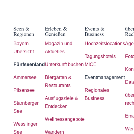
Seen &
Erleben &
Events &
übe
Regionen
Genießen
Business
Rec
Bayern
Magazin und
Hochzeitslocations
Age
Übersicht
Aktuelles
Tagungshotels
Foto
Fünfseenland
Unterkunft buchen
MICE
Kon
Ammersee
Biergärten &
Eventmanagement
Dat
Restaurants
Pilsensee
Regionales
übe
Ausflugsziele &
Business
Starnberger
rech
Entdecken
See
Ema
Wellnessangebote
Wesslinger
Wer
See
Wandern