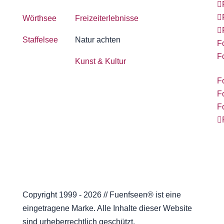
Wörthsee
Freizeiterlebnisse
Staffelsee
Natur achten
F
F
Kunst & Kultur
F
F
F
Copyright 1999 - 2026 // Fuenfseen® ist eine
eingetragene Marke. Alle Inhalte dieser Website
sind urheberrechtlich geschützt.