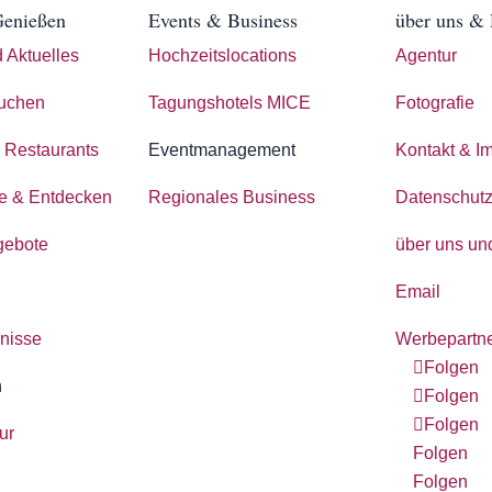
Genießen
Events & Business
über uns & 
 Aktuelles
Hochzeitslocations
Agentur
buchen
Tagungshotels MICE
Fotografie
& Restaurants
Eventmanagement
Kontakt & I
le & Entdecken
Regionales Business
Datenschutz
gebote
über uns und
Email
bnisse
Werbepartn
Folgen
n
Folgen
Folgen
ur
Folgen
Folgen