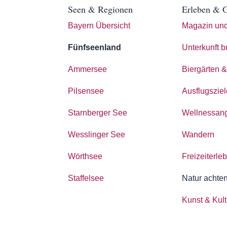
Seen & Regionen
Erleben & 
Bayern Übersicht
Magazin und
Fünfseenland
Unterkunft 
Ammersee
Biergärten 
Pilsensee
Ausflugszie
Starnberger See
Wellnessan
Wesslinger See
Wandern
Wörthsee
Freizeiterle
Staffelsee
Natur achte
Kunst & Kult